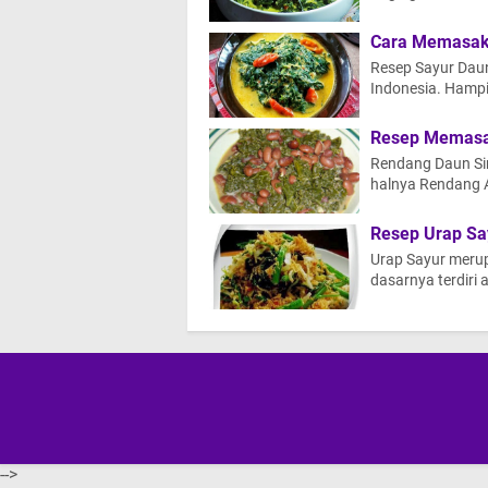
Cara Memasak
Resep Sayur Dau
Indonesia. Hampi
Resep Memasa
Rendang Daun Sin
halnya Rendang 
Resep Urap Sa
Urap Sayur meru
dasarnya terdiri
-->