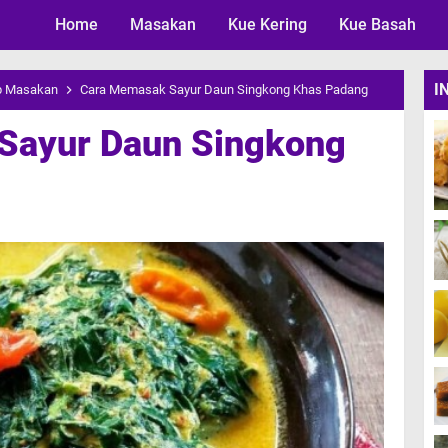
Home
Masakan
Skip to main content
Kue Kering
Kue Basah
I
p Masakan
Cara Memasak Sayur Daun Singkong Khas Padang
Sayur Daun Singkong