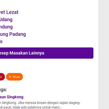
et Lezat
Udang
andung
bung Padang
s
Resep Masakan Lainnya
st
More
ga:
aun Singkong
 Singkong. Jika merasa bosan dengan sajian daging-
uk pauk, tidak ada salahnya untuk menc…