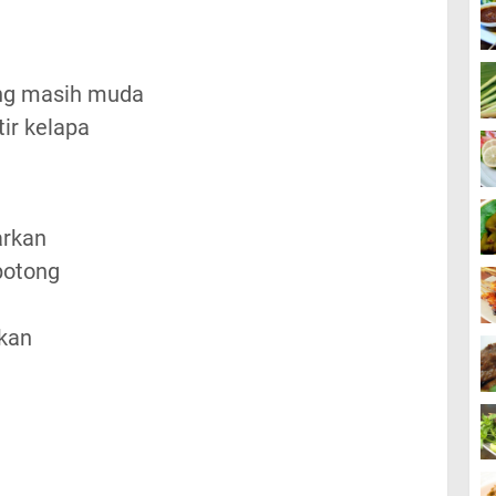
ang masih muda
tir kelapa
arkan
potong
kan