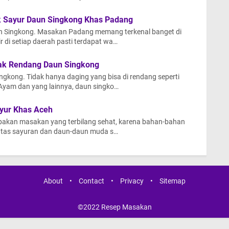
 Sayur Daun Singkong Khas Padang
n Singkong. Masakan Padang memang terkenal banget di
r di setiap daerah pasti terdapat wa…
k Rendang Daun Singkong
gkong. Tidak hanya daging yang bisa di rendang seperti
Ayam dan yang lainnya, daun singko…
yur Khas Aceh
pakan masakan yang terbilang sehat, karena bahan-bahan
 atas sayuran dan daun-daun muda s…
About
•
Contact
•
Privacy
•
Sitemap
©2022
Resep Masakan