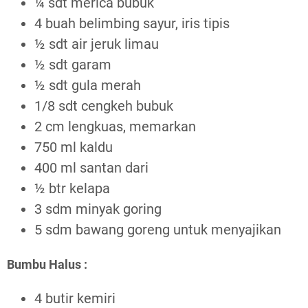
¼ sdt merica bubuk
4 buah belimbing sayur, iris tipis
½ sdt air jeruk limau
½ sdt garam
½ sdt gula merah
1/8 sdt cengkeh bubuk
2 cm lengkuas, memarkan
750 ml kaldu
400 ml santan dari
½ btr kelapa
3 sdm minyak goring
5 sdm bawang goreng untuk menyajikan
Bumbu Halus :
4 butir kemiri