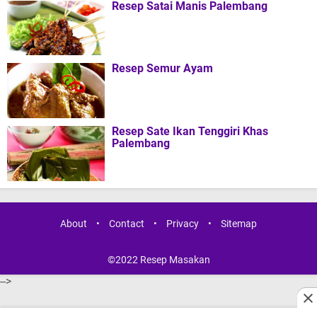
Resep Satai Manis Palembang
Resep Semur Ayam
Resep Sate Ikan Tenggiri Khas
Palembang
About
•
Contact
•
Privacy
•
Sitemap
©2022
Resep Masakan
-->