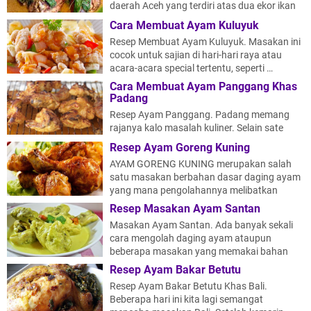
daerah Aceh yang terdiri atas dua ekor ikan
ayam-ayam dan di iringi dengan beberap…
Cara Membuat Ayam Kuluyuk
Resep Membuat Ayam Kuluyuk. Masakan ini
cocok untuk sajian di hari-hari raya atau
acara-acara special tertentu, seperti …
Cara Membuat Ayam Panggang Khas
Padang
Resep Ayam Panggang. Padang memang
rajanya kalo masalah kuliner. Selain sate
padang dan rendang, masakan lainnya yang
Resep Ayam Goreng Kuning
cu…
AYAM GORENG KUNING merupakan salah
satu masakan berbahan dasar daging ayam
yang mana pengolahannya melibatkan
bumbu kuni…
Resep Masakan Ayam Santan
Masakan Ayam Santan. Ada banyak sekali
cara mengolah daging ayam ataupun
beberapa masakan yang memakai bahan
dasar dagin…
Resep Ayam Bakar Betutu
Resep Ayam Bakar Betutu Khas Bali.
Beberapa hari ini kita lagi semangat