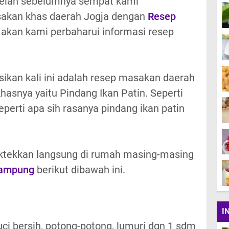
elah sebelumnya sempat kami
sakan khas daerah Jogja dengan
Resep
i akan kami perbaharui informasi resep
ikan kali ini adalah resep masakan daerah
snya yaitu Pindang Ikan Patin. Seperti
erti apa sih rasanya pindang ikan patin
aktekkan langsung di rumah masing-masing
Lampung
berikut dibawah ini.
I
 cuci bersih, potong-potong, lumuri dgn 1 sdm