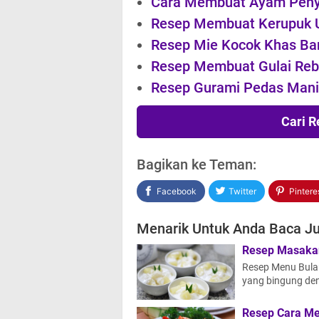
Cara Membuat Ayam Peny
Resep Membuat Kerupuk 
Resep Mie Kocok Khas B
Resep Membuat Gulai Re
Resep Gurami Pedas Mani
Cari 
Bagikan ke Teman:
Facebook
Twitter
Pintere
Menarik Untuk Anda Baca Ju
Resep Masaka
Resep Menu Bulan
yang bingung de
Resep Cara Me