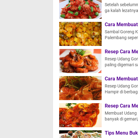
Setelah sebelumn
ga kalah lezatny
Cara Membuat 
Sambal Goreng K
Palembang sepert
Resep Cara M
Resep Udang Gor
paling digemari s
Cara Membuat 
Resep Udang Gore
Hampir di berbaga
Resep Cara M
Membuat Udang Sa
banyak di gemari
Tips Menu Buk