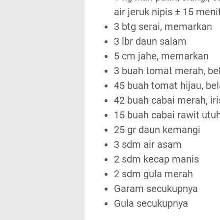
air jeruk nipis ± 15 menit
3 btg serai, memarkan
3 lbr daun salam
5 cm jahe, memarkan
3 buah tomat merah, be
45 buah tomat hijau, be
42 buah cabai merah, iri
15 buah cabai rawit utu
25 gr daun kemangi
3 sdm air asam
2 sdm kecap manis
2 sdm gula merah
Garam secukupnya
Gula secukupnya