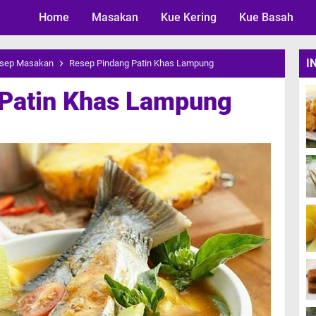
Home
Masakan
Skip to main content
Kue Kering
Kue Basah
I
sep Masakan
Resep Pindang Patin Khas Lampung
Patin Khas Lampung