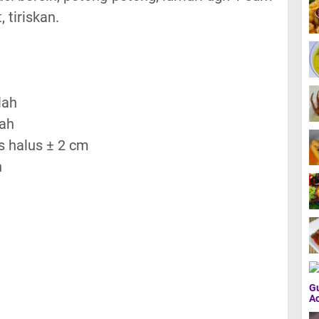
, tiriskan.
lah
lah
s halus ± 2 cm
h