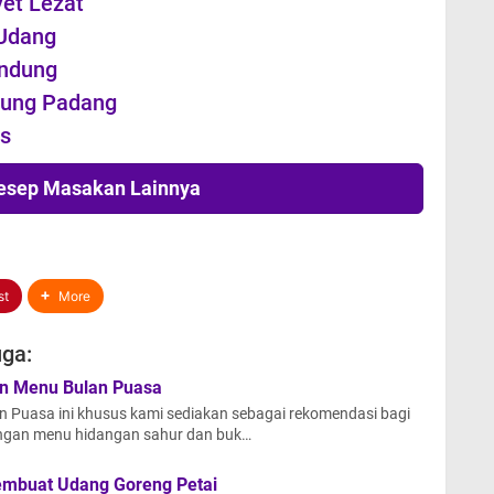
et Lezat
Udang
andung
bung Padang
s
Resep Masakan Lainnya
st
More
ga:
n Menu Bulan Puasa
 Puasa ini khusus kami sediakan sebagai rekomendasi bagi
ngan menu hidangan sahur dan buk…
mbuat Udang Goreng Petai