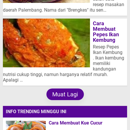
resep masakan
daerah Palembang. Nama dari "Brengkes" itu sen…
Cara
Membuat
Pepes Ikan
Kembung
Resep Pepes
Ikan Kembung
. Ikan kembung
memiliki
kandungan
nutrisi cukup tinggi, namun harganya relatif murah.
Apalagi …
Muat Lagi
INFO TRENDING MINGGU INI
Cara Membuat Kue Cucur