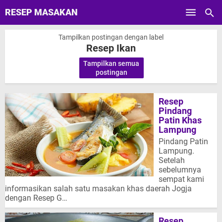
RESEP MASAKAN
Skip to main content
Tampilkan postingan dengan label
Resep Ikan
Tampilkan semua
.
postingan
Resep
Pindang
Patin Khas
Lampung
Pindang Patin
Lampung.
Setelah
sebelumnya
sempat kami
informasikan salah satu masakan khas daerah Jogja
dengan Resep G…
Resep