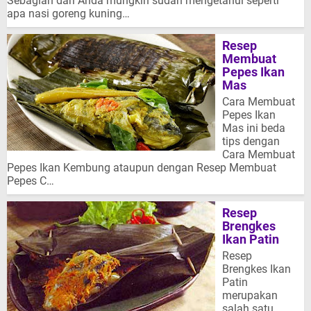
Sebagian dari Anda mungkin sudah mengetahui seperti
apa nasi goreng kuning…
Resep
Membuat
Pepes Ikan
Mas
Cara Membuat
Pepes Ikan
Mas ini beda
tips dengan
Cara Membuat
Pepes Ikan Kembung ataupun dengan Resep Membuat
Pepes C…
Resep
Brengkes
Ikan Patin
Resep
Brengkes Ikan
Patin
merupakan
salah satu