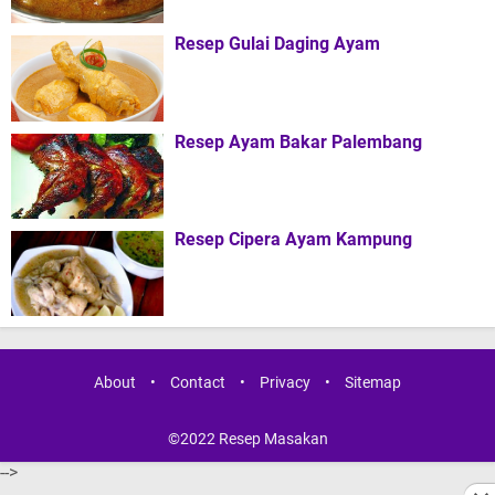
Resep Gulai Daging Ayam
Resep Ayam Bakar Palembang
Resep Cipera Ayam Kampung
About
•
Contact
•
Privacy
•
Sitemap
©2022
Resep Masakan
-->