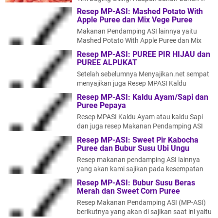
Resep MP-ASI: Mashed Potato With
Apple Puree dan Mix Vege Puree
Makanan Pendamping ASI lainnya yaitu
Mashed Potato With Apple Puree dan Mix
Vege Puree. Mashed Potato With Apple
Resep MP-ASI: PUREE PIR HIJAU dan
Puree b…
PUREE ALPUKAT
Setelah sebelumnya Menyajikan.net sempat
menyajikan juga Resep MPASI Kaldu
Ayam/Sapi dan Resep MPASI Puree Pepaya,
Resep MP-ASI: Kaldu Ayam/Sapi dan
kali …
Puree Pepaya
Resep MPASI Kaldu Ayam atau kaldu Sapi
dan juga resep Makanan Pendamping ASI
Puree pepaya ini merupakan dua resep dari
Resep MP-ASI: Sweet Pir Kabocha
m…
Puree dan Bubur Susu Ubi Ungu
Resep makanan pendamping ASI lainnya
yang akan kami sajikan pada kesempatan
kali ini yaitu Sweet Pir Kabocha Puree dan B…
Resep MP-ASI: Bubur Susu Beras
Merah dan Sweet Corn Puree
Resep Makanan Pendamping ASI (MP-ASI)
berikutnya yang akan di sajikan saat ini yaitu