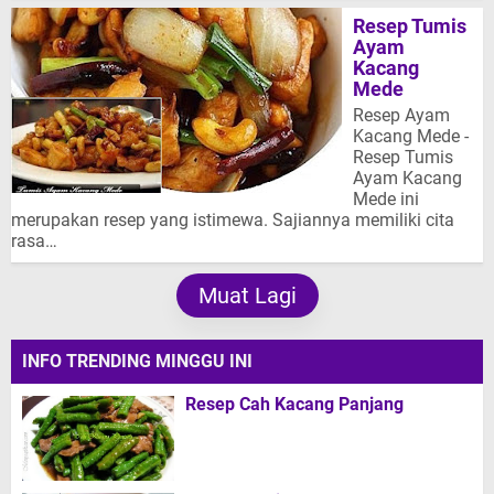
Resep Tumis
Ayam
Kacang
Mede
Resep Ayam
Kacang Mede -
Resep Tumis
Ayam Kacang
Mede ini
merupakan resep yang istimewa. Sajiannya memiliki cita
rasa…
Muat Lagi
INFO TRENDING MINGGU INI
Resep Cah Kacang Panjang