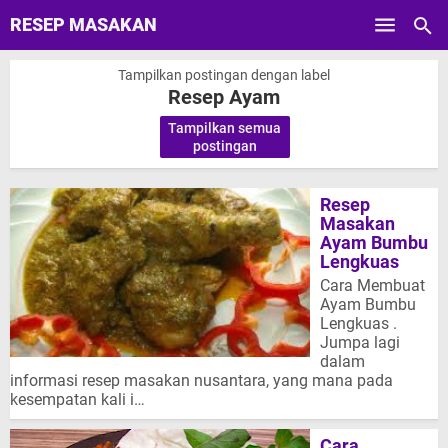
RESEP MASAKAN
Skip to main content
Tampilkan postingan dengan label
Resep Ayam
Tampilkan semua
.
postingan
Resep
Masakan
Ayam Bumbu
Lengkuas
Cara Membuat
Ayam Bumbu
Lengkuas .
Jumpa lagi
dalam
informasi resep masakan nusantara, yang mana pada
kesempatan kali i…
Cara